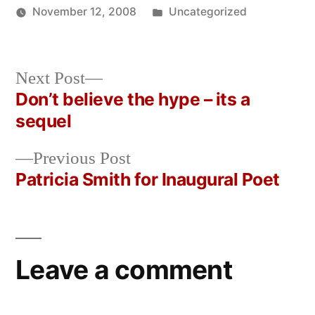
Posted
November 12, 2008
Uncategorized
Posted
in
Oscar
by
Bermeo
Next
Next Post
post:
Don’t believe the hype – its a
Post
sequel
navigation
Previous
Previous Post
post:
Patricia Smith for Inaugural Poet
Leave a comment