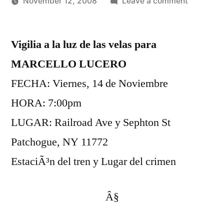
on
November 12, 2008
Leave a comment
Posted
Vigilia
Oscar
by
para
Bermeo
Vigilia a la luz de las velas para
Marcello
Lucero:
MARCELLO LUCERO
14
FECHA: Viernes, 14 de Noviembre
de
Noviembr
HORA: 7:00pm
LUGAR: Railroad Ave y Sephton St
Patchogue, NY 11772
EstaciÃ³n del tren y Lugar del crimen
Â§